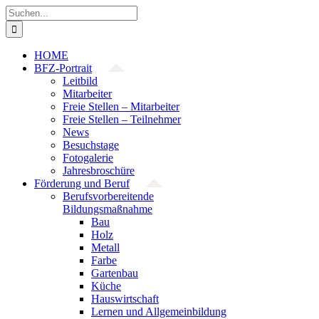
Zum
Suche
Inhalt
nach:
springen
HOME
BFZ-Portrait
Leitbild
Mitarbeiter
Freie Stellen – Mitarbeiter
Freie Stellen – Teilnehmer
News
Besuchstage
Fotogalerie
Jahresbroschüre
Förderung und Beruf
Berufsvorbereitende
Bildungsmaßnahme
Bau
Holz
Metall
Farbe
Gartenbau
Küche
Hauswirtschaft
Lernen und Allgemeinbildung