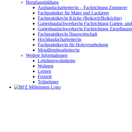
Berufsausbildung
Ausbaufacharbeiter/in – Fachrichtung Zimmerer
Fachpraktiker für Maler und Lackierer
Fachpraktiker/in Küche (Beikoch/Beiköchin)
Gartenbaufachwerker/in Fachrichtung Garten- un
Gartenbaufachwerker/in Fachrichtung Zierpflanze
Fachpraktiker/in Hauswirtschaft
Hochbaufacharbeiter/in
Fachpraktiker/in für Holzverarbeitung
Metallfeinbearbeiter/in
Weitere Informationen
Lehrlingswohnheim
Wohnen
Lernen
Freizeit
Teilnehmer