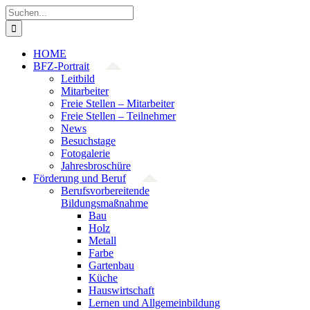
Zum
Suche
Inhalt
nach:
springen
HOME
BFZ-Portrait
Leitbild
Mitarbeiter
Freie Stellen – Mitarbeiter
Freie Stellen – Teilnehmer
News
Besuchstage
Fotogalerie
Jahresbroschüre
Förderung und Beruf
Berufsvorbereitende
Bildungsmaßnahme
Bau
Holz
Metall
Farbe
Gartenbau
Küche
Hauswirtschaft
Lernen und Allgemeinbildung