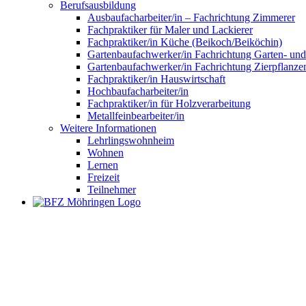
Berufsausbildung
Ausbaufacharbeiter/in – Fachrichtung Zimmerer
Fachpraktiker für Maler und Lackierer
Fachpraktiker/in Küche (Beikoch/Beiköchin)
Gartenbaufachwerker/in Fachrichtung Garten- un
Gartenbaufachwerker/in Fachrichtung Zierpflanze
Fachpraktiker/in Hauswirtschaft
Hochbaufacharbeiter/in
Fachpraktiker/in für Holzverarbeitung
Metallfeinbearbeiter/in
Weitere Informationen
Lehrlingswohnheim
Wohnen
Lernen
Freizeit
Teilnehmer