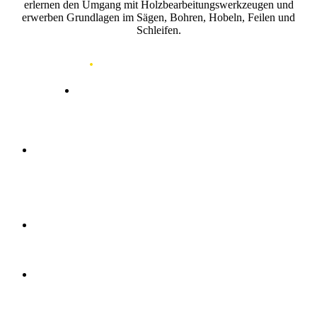
erlernen den Umgang mit Holzbearbeitungswerkzeugen und
erwerben Grundlagen im Sägen, Bohren, Hobeln, Feilen und
Schleifen.
Tätigkeiten
.
Arbeitskunde
(Hobelbank,
Holzbearbeitungswerkzeuge)
Maschinen (Gebrauch,
Handhabung,
Einschätzung und
Vermeidung von
Gefahren)
Holzverbindungen
(Nagel-, Schraub-,
Dübelverbindung)
Werkstoffkunde
(Sperrholz-, Span-,
Tischler-, Hartfaser-,
Furnierplatten)