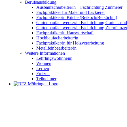
Berufsausbildung
Ausbaufacharbeiter/in – Fachrichtung Zimmerer
Fachpraktiker für Maler und Lackierer
Fachpraktiker/in Küche (Beikoch/Beiköchin)
Gartenbaufachwerker/in Fachrichtung Garten- un
Gartenbaufachwerker/in Fachrichtung Zierpflanze
Fachpraktiker/in Hauswirtschaft
Hochbaufacharbeiter/in
Fachpraktiker/in für Holzverarbeitung
Metallfeinbearbeiter/in
Weitere Informationen
Lehrlingswohnheim
Wohnen
Lernen
Freizeit
Teilnehmer