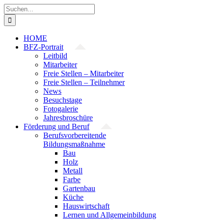
Zum
Suche
Inhalt
nach:
springen
HOME
BFZ-Portrait
Leitbild
Mitarbeiter
Freie Stellen – Mitarbeiter
Freie Stellen – Teilnehmer
News
Besuchstage
Fotogalerie
Jahresbroschüre
Förderung und Beruf
Berufsvorbereitende
Bildungsmaßnahme
Bau
Holz
Metall
Farbe
Gartenbau
Küche
Hauswirtschaft
Lernen und Allgemeinbildung