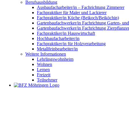
Berufsausbildung
Ausbaufacharbeiter/in – Fachrichtung Zimmerer
Fachpraktiker für Maler und Lackierer
Fachpraktiker/in Küche (Beikoch/Beiköchin)
Gartenbaufachwerker/in Fachrichtung Garten- un
Gartenbaufachwerker/in Fachrichtung Zierpflanze
Fachpraktiker/in Hauswirtschaft
Hochbaufacharbeiter/in
Fachpraktiker/in für Holzverarbeitung
Metallfeinbearbeiter/in
Weitere Informationen
Lehrlingswohnheim
Wohnen
Lernen
Freizeit
Teilnehmer