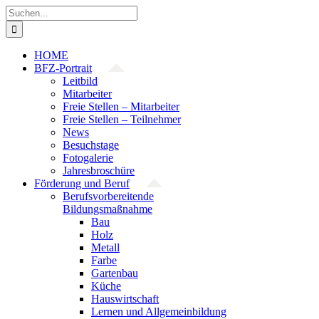
Zum
Suche
Inhalt
nach:
springen
HOME
BFZ-Portrait
Leitbild
Mitarbeiter
Freie Stellen – Mitarbeiter
Freie Stellen – Teilnehmer
News
Besuchstage
Fotogalerie
Jahresbroschüre
Förderung und Beruf
Berufsvorbereitende
Bildungsmaßnahme
Bau
Holz
Metall
Farbe
Gartenbau
Küche
Hauswirtschaft
Lernen und Allgemeinbildung